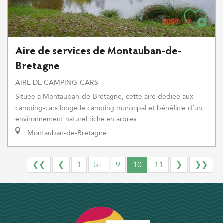
Aire de services de Montauban-de-
Bretagne
AIRE DE CAMPING-CARS
Située à Montauban-de-Bretagne, cette aire dédiée aux
camping-cars longe le camping municipal et bénéficie d’un
environnement naturel riche en arbres....
Montauban-de-Bretagne
❮❮
❮
1
5+
9
10
11
❯
❯❯