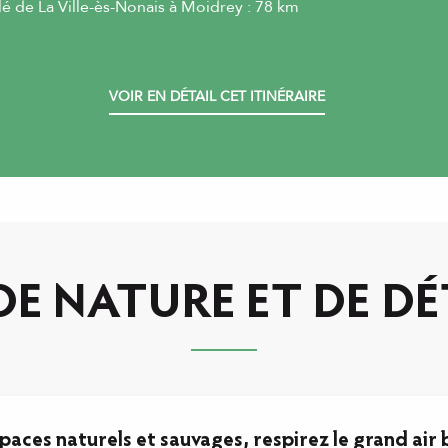
telé de La Ville-ès-Nonais à Moidrey : 78 km
VOIR EN DÉTAIL CET ITINÉRAIRE
 DE NATURE ET DE D
paces naturels et sauvages, respirez le grand air