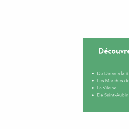
Découvre
De Dinan à la 
Les Marches d
La Vilaine
De Saint-Aubin