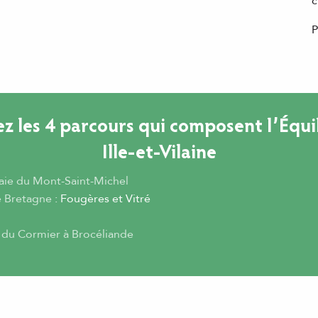
c
P
z les 4 parcours qui composent l’Équi
Ille-et-Vilaine
Baie du Mont-Saint-Michel
e Bretagne
: Fougères et Vitré
 du Cormier à Brocéliande