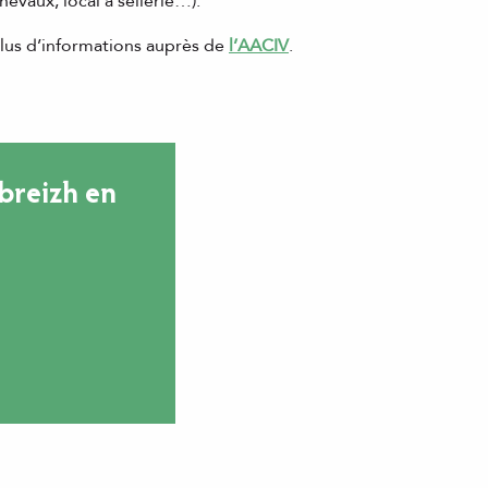
hevaux, local à sellerie…).
lus d’informations auprès de
l’AACIV
.
breizh en