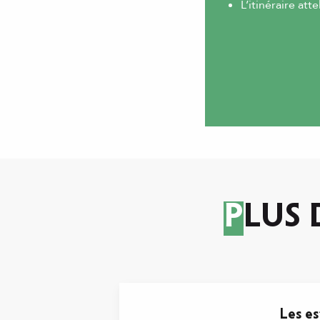
L’itinéraire at
PLUS
Les es