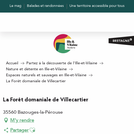
Aller
Le mag
Balades et randonnées
Une territoire accessible pour tous
au
contenu
principal
Accueil
Partez à la découverte de l’Ille-et-Vilaine
Nature et détente en Ille-et-Vilaine
Espaces naturels et sauvages en Ille-et-Vilaine
La Forêt domaniale de Villecartier
La Forêt domaniale de Villecartier
35560 Bazouges-la-Pérouse
M'y rendre
Ajouter aux favoris
Partager