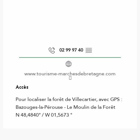
02 99 97 40
▒▒
www.tourisme-marchesdebretagne.com
Accès
Accès
Pour localiser la forêt de Villecartier, avec GPS :
Bazouges-la-Pérouse - Le Moulin de la Forêt
N 48,4840° / W 01,5673 °