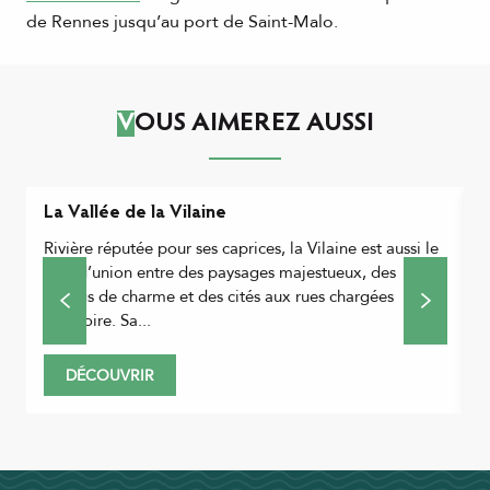
de Rennes jusqu’au port de Saint-Malo.
VOUS AIMEREZ AUSSI
La Vallée de la Vilaine
L
Rivière réputée pour ses caprices, la Vilaine est aussi le
C
trait d’union entre des paysages majestueux, des
c
bourgs de charme et des cités aux rues chargées
R
d’histoire. Sa...
v
DÉCOUVRIR