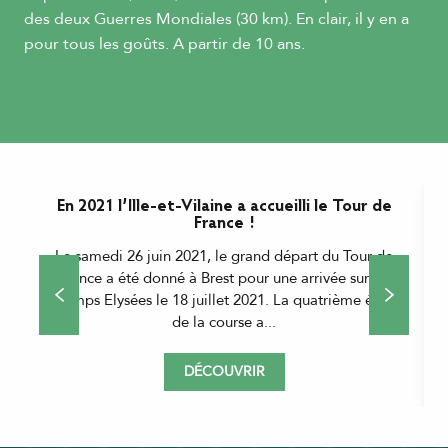
des deux Guerres Mondiales (30 km). En clair, il y en a
pour tous les goûts. A partir de 10 ans.
En 2021 l’Ille-et-Vilaine a accueilli le Tour de
France !
Le samedi 26 juin 2021, le grand départ du Tour de
A
France a été donné à Brest pour une arrivée sur les
Champs Elysées le 18 juillet 2021. La quatrième étape
de la course a...
DÉCOUVRIR