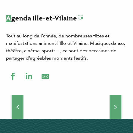
Ajouter aux favor
Agenda Ille-et-Vilaine
Tout au long de l’année, de nombreuses fêtes et
manifestations animent l’Ille-et-Vilaine. Musique, danse,
théâtre, cinéma, sports…, ce sont des occasions de
partager d’agréables moments festifs.
Grands événements
Théâtre de rue, concerts, manifestations culturelles et
sportives… Si vous choisissez de venir séjourner en Ille-
et-Vilaine, vous ne vous ennuierez pas une minute !
Nombreux...
DÉCOUVRIR