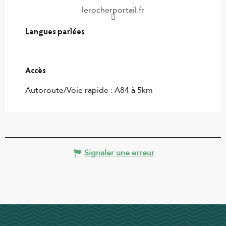
lerocherportail.fr
Langues parlées
Langues parlées
Accès
Accès
Autoroute/Voie rapide : A84 à 5km
Signaler une erreur