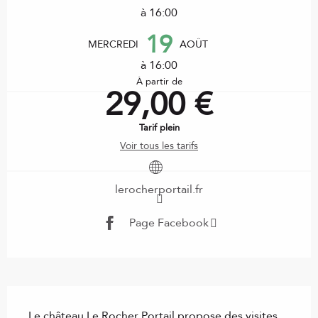
à 16:00
19
MERCREDI
AOÛT
à 16:00
À partir de
29,00 €
Tarif plein
Voir tous les tarifs
lerocherportail.fr
Page Facebook
Description
Le château Le Rocher Portail propose des visites 