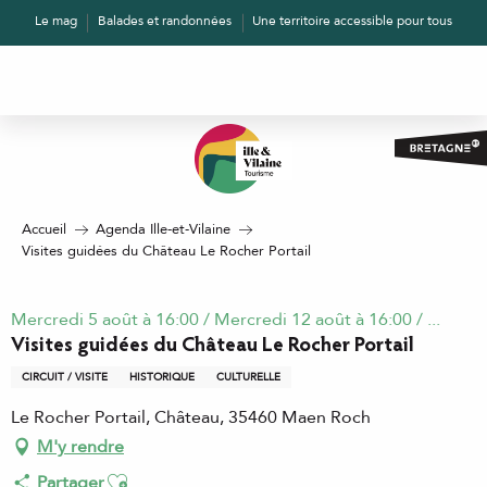
Aller
Le mag
Balades et randonnées
Une territoire accessible pour tous
au
contenu
principal
Accueil
Agenda Ille-et-Vilaine
Visites guidées du Château Le Rocher Portail
Mercredi 5 août à 16:00 / Mercredi 12 août à 16:00 / ...
Visites guidées du Château Le Rocher Portail
CIRCUIT / VISITE
HISTORIQUE
CULTURELLE
Le Rocher Portail, Château, 35460 Maen Roch
M'y rendre
Ajouter aux favoris
Partager