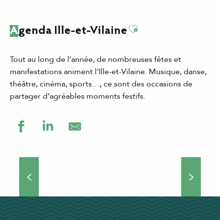
Ajouter aux favor
Agenda Ille-et-Vilaine
Tout au long de l’année, de nombreuses fêtes et
manifestations animent l’Ille-et-Vilaine. Musique, danse,
théâtre, cinéma, sports…, ce sont des occasions de
partager d’agréables moments festifs.
Grands événements
Théâtre de rue, concerts, manifestations culturelles et
sportives… Si vous choisissez de venir séjourner en Ille-
et-Vilaine, vous ne vous ennuierez pas une minute !
Nombreux...
DÉCOUVRIR