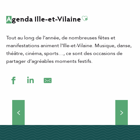
Ajouter aux favor
Agenda Ille-et-Vilaine
Tout au long de l’année, de nombreuses fêtes et
manifestations animent l’Ille-et-Vilaine. Musique, danse,
théâtre, cinéma, sports…, ce sont des occasions de
partager d’agréables moments festifs.
Grands événements
Théâtre de rue, concerts, manifestations culturelles et
sportives… Si vous choisissez de venir séjourner en Ille-
et-Vilaine, vous ne vous ennuierez pas une minute !
Nombreux...
DÉCOUVRIR