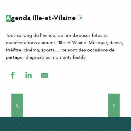
Ajouter aux favor
Agenda Ille-et-Vilaine
Tout au long de l’année, de nombreuses fêtes et
manifestations animent l’Ille-et-Vilaine. Musique, danse,
théâtre, cinéma, sports…, ce sont des occasions de
partager d’agréables moments festifs.
Grands événements
Théâtre de rue, concerts, manifestations culturelles et
sportives… Si vous choisissez de venir séjourner en Ille-
et-Vilaine, vous ne vous ennuierez pas une minute !
Nombreux...
DÉCOUVRIR