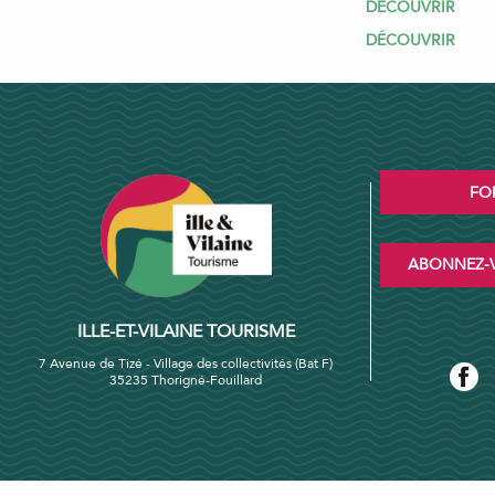
DÉCOUVRIR
DÉCOUVRIR
FO
ABONNEZ-V
ILLE-ET-VILAINE TOURISME
7 Avenue de Tizé - Village des collectivités (Bat F)
35235 Thorigné-Fouillard