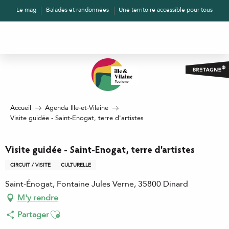
Aller
Le mag
Balades et randonnées
Une territoire accessible pour tous
au
contenu
principal
Accueil
Agenda Ille-et-Vilaine
Visite guidée - Saint-Enogat, terre d'artistes
Visite guidée - Saint-Enogat, terre d'artistes
CIRCUIT / VISITE
CULTURELLE
Saint-Énogat, Fontaine Jules Verne, 35800 Dinard
M'y rendre
Ajouter aux favoris
Partager