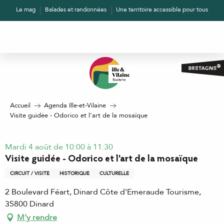
Aller
Le mag
Balades et randonnées
Une territoire accessible pour tous
au
contenu
principal
Accueil
Agenda Ille-et-Vilaine
Visite guidée - Odorico et l'art de la mosaïque
Mardi 4 août de 10:00 à 11:30
Visite guidée - Odorico et l'art de la mosaïque
CIRCUIT / VISITE
HISTORIQUE
CULTURELLE
2 Boulevard Féart, Dinard Côte d'Emeraude Tourisme,
35800 Dinard
M'y rendre