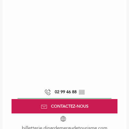
02 99 46 88
▒▒
CONTACTEZ-NOUS
billetterie.dinardemeraudetourisme.com