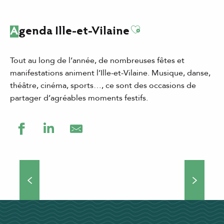
Ajouter aux favor
Agenda Ille-et-Vilaine
Tout au long de l’année, de nombreuses fêtes et
manifestations animent l’Ille-et-Vilaine. Musique, danse,
théâtre, cinéma, sports…, ce sont des occasions de
partager d’agréables moments festifs.
Grands événements
Théâtre de rue, concerts, manifestations culturelles et
sportives… Si vous choisissez de venir séjourner en Ille-
et-Vilaine, vous ne vous ennuierez pas une minute !
Nombreux...
DÉCOUVRIR