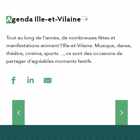
Ajouter aux favor
Agenda Ille-et-Vilaine
Tout au long de l’année, de nombreuses fêtes et
manifestations animent l’Ille-et-Vilaine. Musique, danse,
théâtre, cinéma, sports…, ce sont des occasions de
partager d’agréables moments festifs.
Grands événements
Théâtre de rue, concerts, manifestations culturelles et
sportives… Si vous choisissez de venir séjourner en Ille-
et-Vilaine, vous ne vous ennuierez pas une minute !
Nombreux...
DÉCOUVRIR