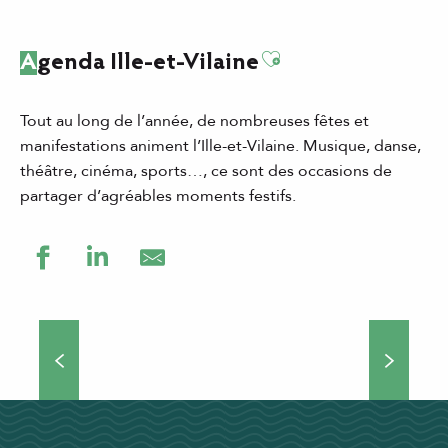
Ajouter aux favor
Agenda Ille-et-Vilaine
Tout au long de l’année, de nombreuses fêtes et
manifestations animent l’Ille-et-Vilaine. Musique, danse,
théâtre, cinéma, sports…, ce sont des occasions de
partager d’agréables moments festifs.
Grands événements
Théâtre de rue, concerts, manifestations culturelles et
sportives… Si vous choisissez de venir séjourner en Ille-
et-Vilaine, vous ne vous ennuierez pas une minute !
Nombreux...
DÉCOUVRIR