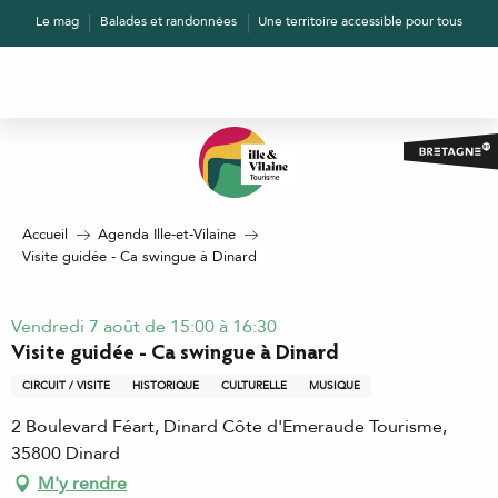
Aller
Le mag
Balades et randonnées
Une territoire accessible pour tous
au
contenu
principal
Accueil
Agenda Ille-et-Vilaine
Visite guidée - Ca swingue à Dinard
Vendredi 7 août de 15:00 à 16:30
Visite guidée - Ca swingue à Dinard
CIRCUIT / VISITE
HISTORIQUE
CULTURELLE
MUSIQUE
2 Boulevard Féart, Dinard Côte d'Emeraude Tourisme,
35800 Dinard
M'y rendre