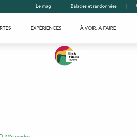
Le mag
Balades et randonnées
RTES
EXPÉRIENCES
À VOIR, À FAIRE
M'y rendre