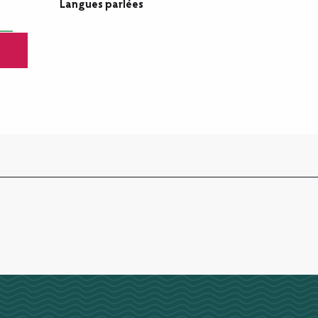
Langues parlées
Langues parlées