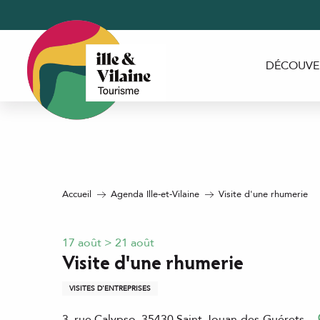
Aller
au
contenu
principal
DÉCOUVE
Accueil
Agenda Ille-et-Vilaine
Visite d'une rhumerie
17 août > 21 août
Visite d'une rhumerie
VISITES D'ENTREPRISES
3, rue Calypso, 35430 Saint-Jouan-des-Guérets