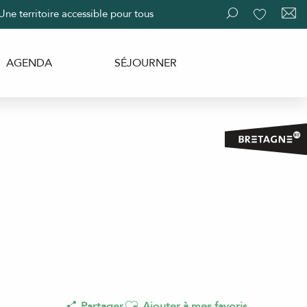
Une territoire accessible pour tous
Recherche
Voir les fav
AGENDA
SÉJOURNER
Ajouter aux favoris
Partager
Ajouter à mes favoris