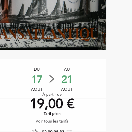
Ouverture et coordonnées
DU
AU
17
21
AOÛT
AOÛT
À partir de
19,00 €
Tarif plein
Voir tous les tarifs