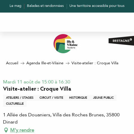
Aller
Le mag
Balades et randonnées
Une territoire accessible pour tous
au
contenu
principal
Accueil
Agenda Ille-et-Vilaine
Visite-atelier : Croque Villa
Mardi 11 août de 15:00 à 16:30
Visite-atelier : Croque Villa
ATELIERS / STAGES
CIRCUIT / VISITE
HISTORIQUE
JEUNE PUBLIC
CULTURELLE
1 Allée des Douaniers, Villa des Roches Brunes, 35800
Dinard
M'y rendre