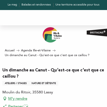
Aller
Le mag
Balades et randonnées
Une territoire accessible pour tous
au
contenu
principal
Accueil
Agenda Ille-et-Vilaine
Un dimanche au Canut - Qu’est-ce que c’est que ce caillou ?
Un dimanche au Canut - Qu’est-ce que c’est que ce
caillou ?
ATELIERS / STAGES
NATURE ET DÉTENTE
Moulin du Ritoir, 35580 Lassy
M'y rendre
Ajouter aux favoris
Partager