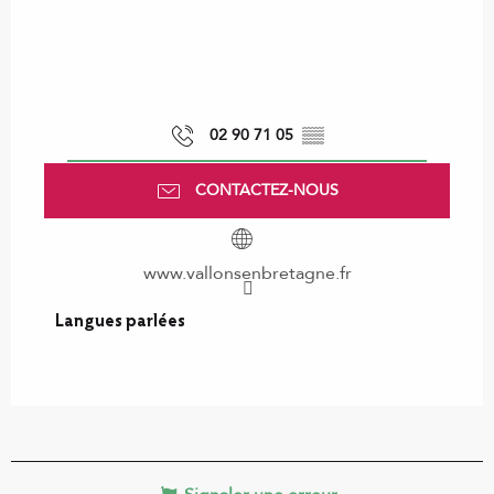
02 90 71 05
▒▒
CONTACTEZ-NOUS
www.vallonsenbretagne.fr
Langues parlées
Langues parlées