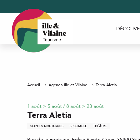
Aller
au
contenu
principal
DÉCOUVE
Accueil
Agenda Ille-et-Vilaine
Terra Aletia
1 août > 5 août / 8 août > 23 août
Terra Aletia
SORTIES NOCTURNES
SPECTACLE
THÉÂTRE
Rue de la Fontaine, Eglise Sainte-Croix, 35400 Sa