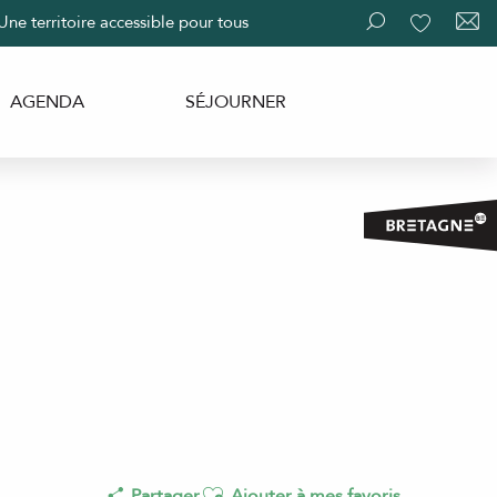
Une territoire accessible pour tous
Recherche
Voir les fav
AGENDA
SÉJOURNER
Ajouter aux favoris
Partager
Ajouter à mes favoris