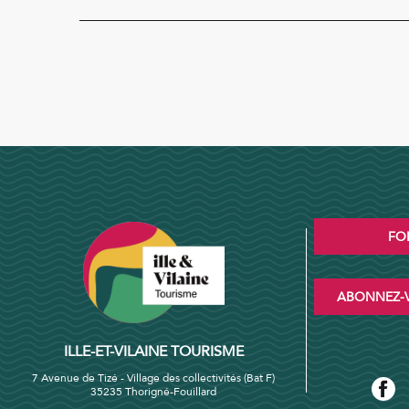
FO
ABONNEZ-V
ILLE-ET-VILAINE TOURISME
7 Avenue de Tizé - Village des collectivités (Bat F)
35235 Thorigné-Fouillard