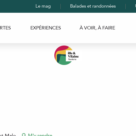
Le mag
Balades et randonnées
RTES
EXPÉRIENCES
À VOIR, À FAIRE
int-Malo
M'y rendre