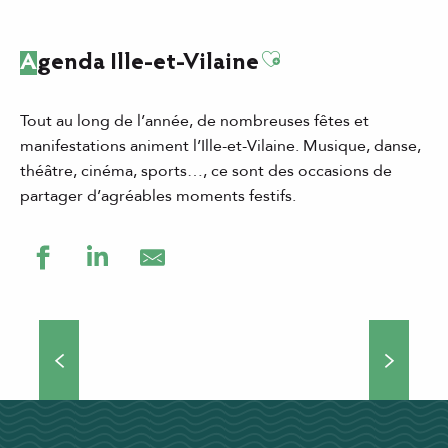
Ajouter aux favor
Agenda Ille-et-Vilaine
Tout au long de l’année, de nombreuses fêtes et
manifestations animent l’Ille-et-Vilaine. Musique, danse,
théâtre, cinéma, sports…, ce sont des occasions de
partager d’agréables moments festifs.
Grands événements
Théâtre de rue, concerts, manifestations culturelles et
sportives… Si vous choisissez de venir séjourner en Ille-
et-Vilaine, vous ne vous ennuierez pas une minute !
Nombreux...
DÉCOUVRIR