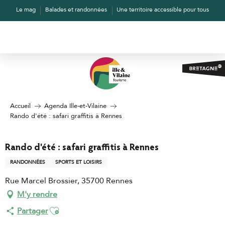
Aller
Le mag
Balades et randonnées
Une territoire accessible pour tous
au
contenu
principal
Accueil
Agenda Ille-et-Vilaine
Rando d'été : safari graffitis à Rennes
Rando d'été : safari graffitis à Rennes
RANDONNÉES
SPORTS ET LOISIRS
Rue Marcel Brossier, 35700 Rennes
M'y rendre
Ajouter aux favoris
Partager