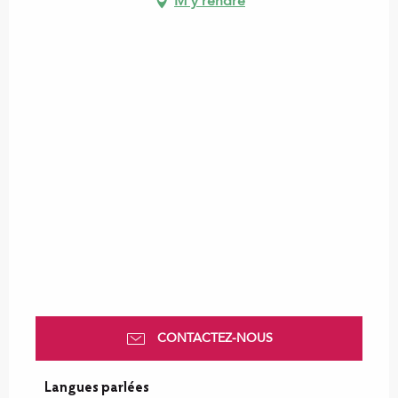
M'y rendre
CONTACTEZ-NOUS
Langues parlées
Langues parlées