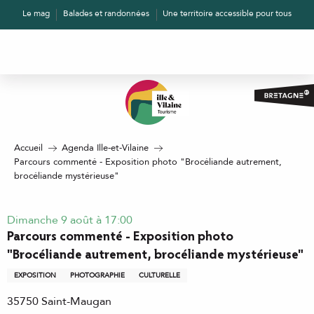
Aller
Le mag
Balades et randonnées
Une territoire accessible pour tous
au
contenu
principal
Accueil
Agenda Ille-et-Vilaine
Parcours commenté - Exposition photo "Brocéliande autrement,
brocéliande mystérieuse"
Dimanche 9 août à 17:00
Parcours commenté - Exposition photo
"Brocéliande autrement, brocéliande mystérieuse"
EXPOSITION
PHOTOGRAPHIE
CULTURELLE
35750 Saint-Maugan