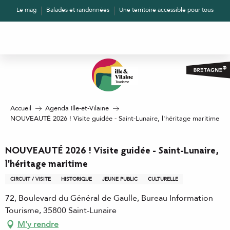
Aller
Le mag
Balades et randonnées
Une territoire accessible pour tous
au
contenu
principal
Accueil
Agenda Ille-et-Vilaine
NOUVEAUTÉ 2026 ! Visite guidée - Saint-Lunaire, l'héritage maritime
NOUVEAUTÉ 2026 ! Visite guidée - Saint-Lunaire,
l'héritage maritime
CIRCUIT / VISITE
HISTORIQUE
JEUNE PUBLIC
CULTURELLE
72, Boulevard du Général de Gaulle, Bureau Information
Tourisme, 35800 Saint-Lunaire
M'y rendre