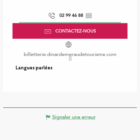
02 99 46 88
▒▒
CONTACTEZ-NOUS
billetterie.dinardemeraudetourisme.com
Langues parlées
Langues parlées
Signaler une erreur