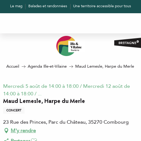
Aller
Le mag
Balades et randonnées
Une territoire accessible pour tous
au
contenu
principal
Accueil
Agenda Ille-et-Vilaine
Maud Lemesle, Harpe du Merle
Mercredi 5 août de 14:00 à 18:00 / Mercredi 12 août de
14:00 à 18:00 / ...
Maud Lemesle, Harpe du Merle
CONCERT
23 Rue des Princes, Parc du Château, 35270 Combourg
M'y rendre
Ajouter aux favoris