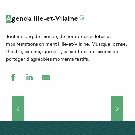
Ajouter aux favor
Agenda Ille-et-Vilaine
Tout au long de l’année, de nombreuses fêtes et
manifestations animent l’Ille-et-Vilaine. Musique, danse,
théâtre, cinéma, sports…, ce sont des occasions de
partager d’agréables moments festifs.
Grands événements
Théâtre de rue, concerts, manifestations culturelles et
sportives… Si vous choisissez de venir séjourner en Ille-
et-Vilaine, vous ne vous ennuierez pas une minute !
Nombreux...
DÉCOUVRIR