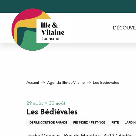
Aller
au
contenu
principal
DÉCOUVE
Accueil
Agenda Ille-et-Vilaine
Les Bédiévales
29 août > 30 août
Les Bédiévales
DÉFILÉ CORTÈGE PARADE
FEST-DEIZ / FEST-NOZ
FÊTE
JARDIN
Jardin Médiéval, Rue de Montfort, 35137 Bédée