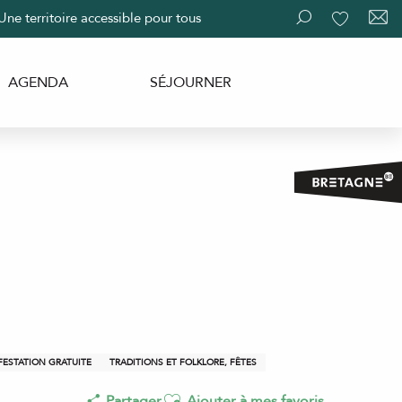
Une territoire accessible pour tous
Recherche
Voir les fav
AGENDA
SÉJOURNER
ESTATION GRATUITE
TRADITIONS ET FOLKLORE, FÊTES
Ajouter aux favoris
Partager
Ajouter à mes favoris