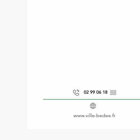
02 99 06 18
▒▒
www.ville-bedee.fr