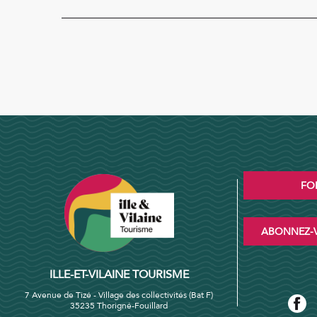
FO
ABONNEZ-V
ILLE-ET-VILAINE TOURISME
7 Avenue de Tizé - Village des collectivités (Bat F)
35235 Thorigné-Fouillard