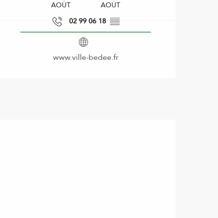
AOÛT
AOÛT
02 99 06 18
▒▒
www.ville-bedee.fr