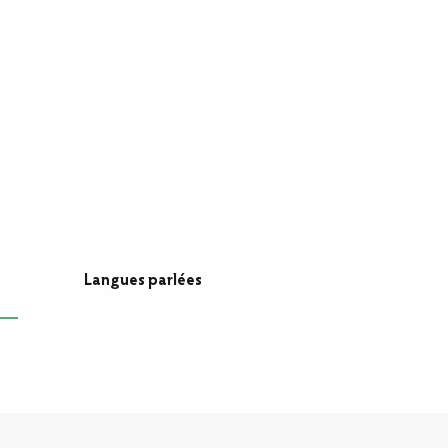
Langues parlées
Langues parlées