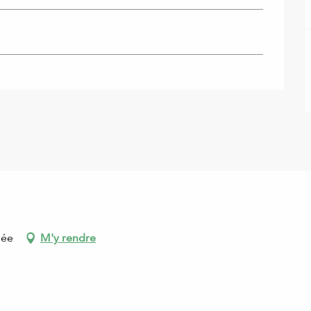
dée
M'y rendre