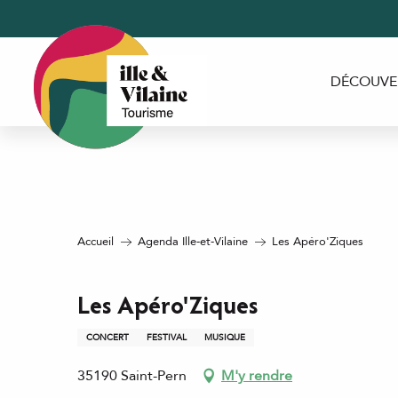
Aller
au
contenu
principal
DÉCOUVE
Accueil
Agenda Ille-et-Vilaine
Les Apéro'Ziques
Les Apéro'Ziques
CONCERT
FESTIVAL
MUSIQUE
35190 Saint-Pern
M'y rendre