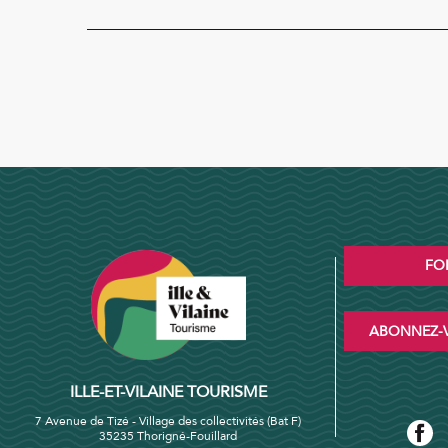
FO
ABONNEZ-V
ILLE-ET-VILAINE TOURISME
7 Avenue de Tizé - Village des collectivités (Bat F)
35235 Thorigné-Fouillard