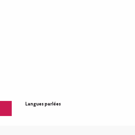
Langues parlées
Langues parlées