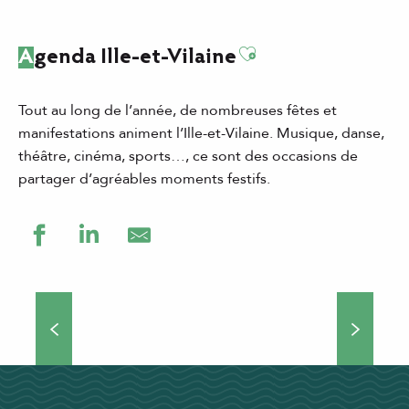
Ajouter aux favor
Agenda Ille-et-Vilaine
Tout au long de l’année, de nombreuses fêtes et
manifestations animent l’Ille-et-Vilaine. Musique, danse,
théâtre, cinéma, sports…, ce sont des occasions de
partager d’agréables moments festifs.
Grands événements
Théâtre de rue, concerts, manifestations culturelles et
sportives… Si vous choisissez de venir séjourner en Ille-
et-Vilaine, vous ne vous ennuierez pas une minute !
Nombreux...
DÉCOUVRIR