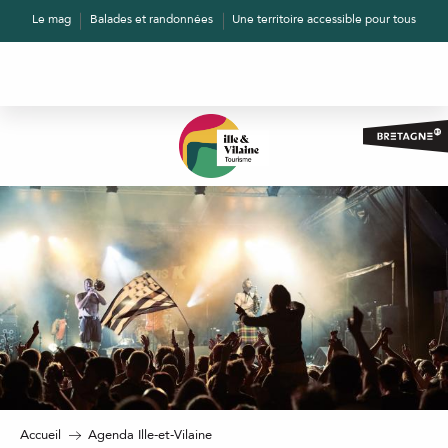
Aller
Le mag
Balades et randonnées
Une territoire accessible pour tous
au
contenu
principal
Accueil
Agenda Ille-et-Vilaine