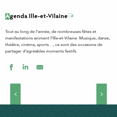
Ajouter aux favor
Agenda Ille-et-Vilaine
Tout au long de l’année, de nombreuses fêtes et
manifestations animent l’Ille-et-Vilaine. Musique, danse,
théâtre, cinéma, sports…, ce sont des occasions de
partager d’agréables moments festifs.
Grands événements
Théâtre de rue, concerts, manifestations culturelles et
sportives… Si vous choisissez de venir séjourner en Ille-
et-Vilaine, vous ne vous ennuierez pas une minute !
Nombreux...
DÉCOUVRIR