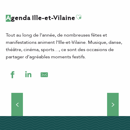
Ajouter aux favor
Agenda Ille-et-Vilaine
Tout au long de l’année, de nombreuses fêtes et
manifestations animent l’Ille-et-Vilaine. Musique, danse,
théâtre, cinéma, sports…, ce sont des occasions de
partager d’agréables moments festifs.
Grands événements
Théâtre de rue, concerts, manifestations culturelles et
sportives… Si vous choisissez de venir séjourner en Ille-
et-Vilaine, vous ne vous ennuierez pas une minute !
Nombreux...
DÉCOUVRIR