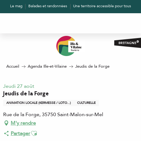
Aller
Le mag
Balades et randonnées
Une territoire accessible pour tous
au
contenu
principal
Accueil
Agenda Ille-et-Vilaine
Jeudis de la Forge
Jeudi 27 août
Jeudis de la Forge
ANIMATION LOCALE (KERMESSE / LOTO...)
CULTURELLE
Rue de la Forge, 35750 Saint-Malon-sur-Mel
M'y rendre
Ajouter aux favoris
Partager