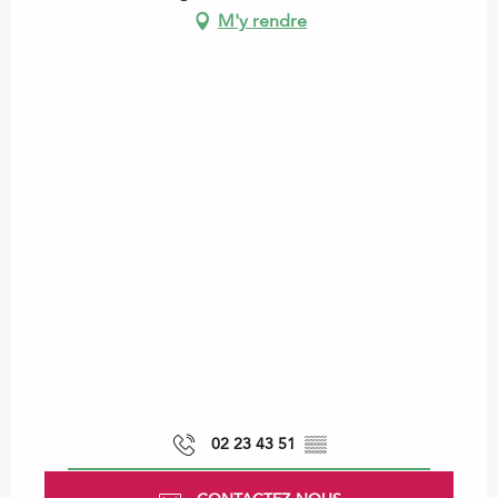
M'y rendre
02 23 43 51
▒▒