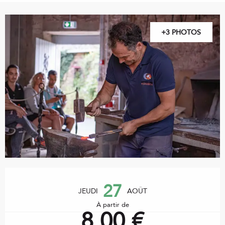
+3 PHOTOS
Ouverture et coordonnées
27
JEUDI
AOÛT
À partir de
8,00 €