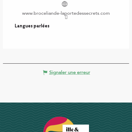
www.broceliande-laportedessecrets.com
Langues parlées
Langues parlées
Signaler une erreur