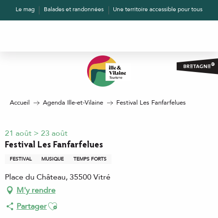
Aller
Le mag
Balades et randonnées
Une territoire accessible pour tous
au
contenu
principal
Accueil
Agenda Ille-et-Vilaine
Festival Les Fanfarfelues
21 août > 23 août
Festival Les Fanfarfelues
FESTIVAL
MUSIQUE
TEMPS FORTS
Place du Château, 35500 Vitré
M'y rendre
Ajouter aux favoris
Partager