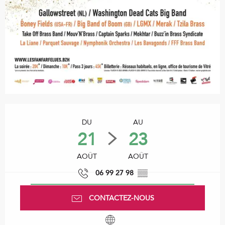
Ouverture et coordonnées
DU
AU
21
23
AOÛT
AOÛT
06 99 27 98
▒▒
CONTACTEZ-NOUS