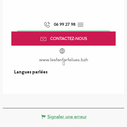
06 99 27 98
▒▒
CONTACTEZ-NOUS
www.lesfanfarfelues.bzh
Langues parlées
Langues parlées
Signaler une erreur