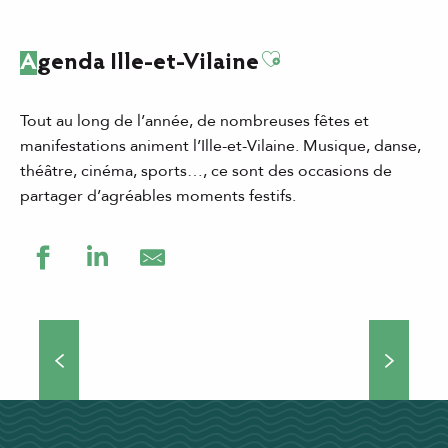
Ajouter aux favor
Agenda Ille-et-Vilaine
Tout au long de l’année, de nombreuses fêtes et
manifestations animent l’Ille-et-Vilaine. Musique, danse,
théâtre, cinéma, sports…, ce sont des occasions de
partager d’agréables moments festifs.
Grands événements
Théâtre de rue, concerts, manifestations culturelles et
sportives… Si vous choisissez de venir séjourner en Ille-
et-Vilaine, vous ne vous ennuierez pas une minute !
Nombreux...
DÉCOUVRIR