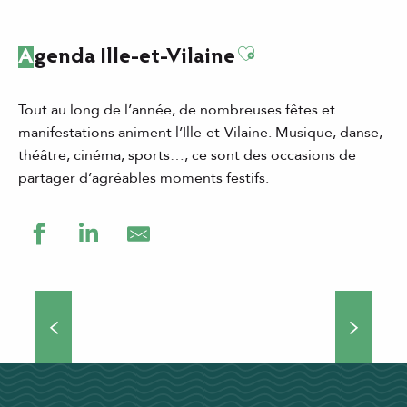
Ajouter aux favor
Agenda Ille-et-Vilaine
Tout au long de l’année, de nombreuses fêtes et
manifestations animent l’Ille-et-Vilaine. Musique, danse,
théâtre, cinéma, sports…, ce sont des occasions de
partager d’agréables moments festifs.
Grands événements
Théâtre de rue, concerts, manifestations culturelles et
sportives… Si vous choisissez de venir séjourner en Ille-
et-Vilaine, vous ne vous ennuierez pas une minute !
Nombreux...
DÉCOUVRIR