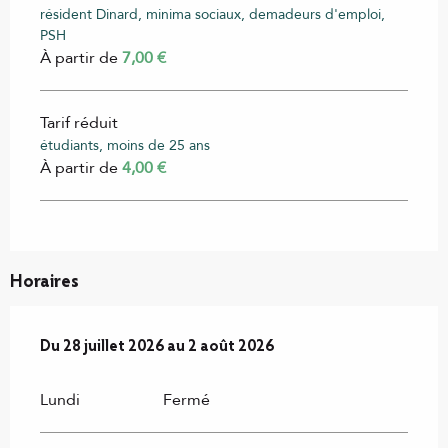
résident Dinard, minima sociaux, demadeurs d'emploi,
PSH
À partir de
7,00 €
Tarif réduit
étudiants, moins de 25 ans
À partir de
4,00 €
Horaires
Du
28 juillet 2026
au
2 août 2026
Du
28 juillet 2026
au
2 août 2026
Lundi
Fermé