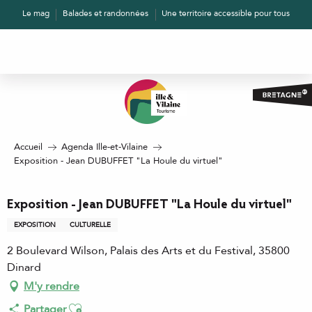
Aller
Le mag
Balades et randonnées
Une territoire accessible pour tous
au
contenu
principal
Accueil
Agenda Ille-et-Vilaine
Exposition - Jean DUBUFFET "La Houle du virtuel"
Exposition - Jean DUBUFFET "La Houle du virtuel"
EXPOSITION
CULTURELLE
2 Boulevard Wilson, Palais des Arts et du Festival, 35800
Dinard
M'y rendre
Ajouter aux favoris
Partager