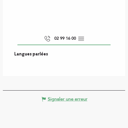
02 99 16 00
▒▒
Langues parlées
Langues parlées
Signaler une erreur