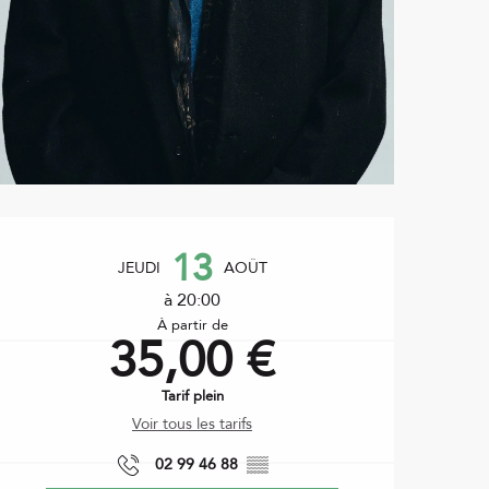
Ouverture et coordonnées
13
JEUDI
AOÛT
à 20:00
À partir de
35,00 €
Tarif plein
Voir tous les tarifs
02 99 46 88
▒▒