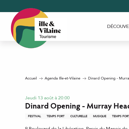
Aller
au
contenu
principal
DÉCOUVE
Accueil
Agenda Ille-et-Vilaine
Dinard Opening - Murr
Jeudi 13 août à 20:00
Dinard Opening - Murray Hea
FESTIVAL
TEMPS FORT
CULTURELLE
MUSIQUE
TEMPS FOR
9 Boulevard de la Libération, Parvis du Manoir de