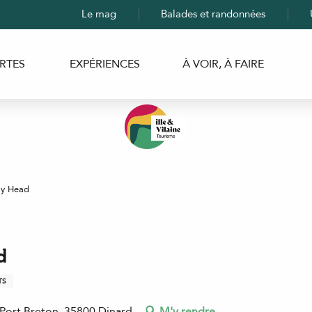
Le mag
Balades et randonnées
RTES
EXPÉRIENCES
À VOIR, À FAIRE
ay Head
d
TS
 Port Breton, 35800 Dinard
M'y rendre