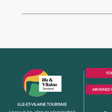
FO
ABONNEZ-V
ILLE-ET-VILAINE TOURISME
7 Avenue de Tizé - Village des collectivités (Bat F)