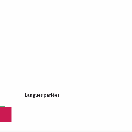
Langues parlées
Langues parlées