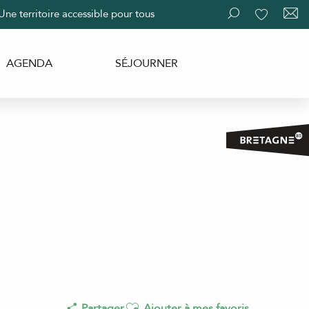
Une territoire accessible pour tous
Recherche
Voir les fav
AGENDA
SÉJOURNER
Ajouter aux favoris
Partager
Ajouter à mes favoris