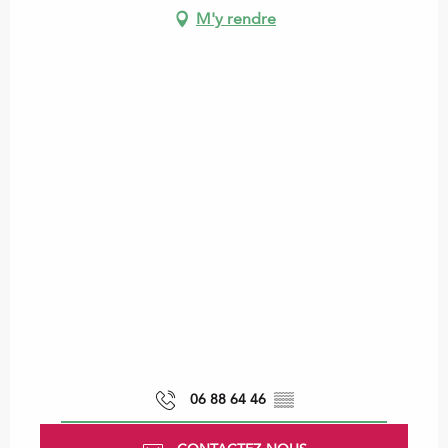
M'y rendre
06 88 64 46
▒▒