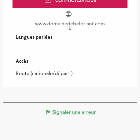
CONTACTEZ-NOUS
www.domainedebeloriant.com
Langues parlées
Langues parlées
Accès
Accès
Route (nationale/départ.)
Signaler une erreur