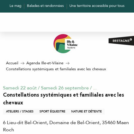
Aller
Le mag
Balades et randonnées
Une territoire accessible pour tous
au
contenu
principal
Accueil
Agenda Ille-et-Vilaine
Constellations systémiques et familiales avec les chevaux
Samedi 22 août / Samedi 26 septembre / ...
Constellations systémiques et familiales avec les
chevaux
ATELIERS / STAGES
SPORT ÉQUESTRE
NATURE ET DÉTENTE
6 Lieu-dit Bel-Orient, Domaine de Bel-Orient, 35460 Maen
Roch