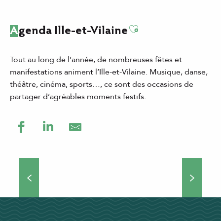
Ajouter aux favor
Agenda Ille-et-Vilaine
Tout au long de l’année, de nombreuses fêtes et
manifestations animent l’Ille-et-Vilaine. Musique, danse,
théâtre, cinéma, sports…, ce sont des occasions de
partager d’agréables moments festifs.
Grands événements
Théâtre de rue, concerts, manifestations culturelles et
sportives… Si vous choisissez de venir séjourner en Ille-
et-Vilaine, vous ne vous ennuierez pas une minute !
Nombreux...
DÉCOUVRIR