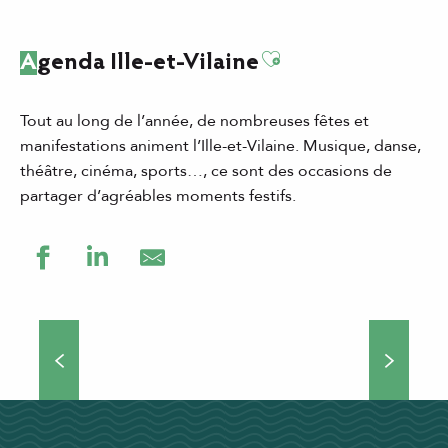
Ajouter aux favor
Agenda Ille-et-Vilaine
Tout au long de l’année, de nombreuses fêtes et
manifestations animent l’Ille-et-Vilaine. Musique, danse,
théâtre, cinéma, sports…, ce sont des occasions de
partager d’agréables moments festifs.
Grands événements
Théâtre de rue, concerts, manifestations culturelles et
sportives… Si vous choisissez de venir séjourner en Ille-
et-Vilaine, vous ne vous ennuierez pas une minute !
Nombreux...
DÉCOUVRIR