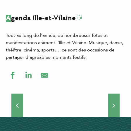
Ajouter aux favor
Agenda Ille-et-Vilaine
Tout au long de l’année, de nombreuses fêtes et
manifestations animent l’Ille-et-Vilaine. Musique, danse,
théâtre, cinéma, sports…, ce sont des occasions de
partager d’agréables moments festifs.
Grands événements
Théâtre de rue, concerts, manifestations culturelles et
sportives… Si vous choisissez de venir séjourner en Ille-
et-Vilaine, vous ne vous ennuierez pas une minute !
Nombreux...
DÉCOUVRIR