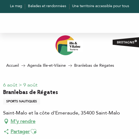
Aller
Le mag
Balades et randonnées
Une territoire accessible pour tous
au
contenu
principal
Accueil
Agenda Ille-et-Vilaine
Branlebas de Régates
6 août > 9 août
Branlebas de Régates
SPORTS NAUTIQUES
Saint-Malo et la côte d'Emeraude, 35400 Saint-Malo
M'y rendre
Ajouter aux favoris
Partager