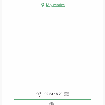
M'y rendre
02 23 18 20
▒▒