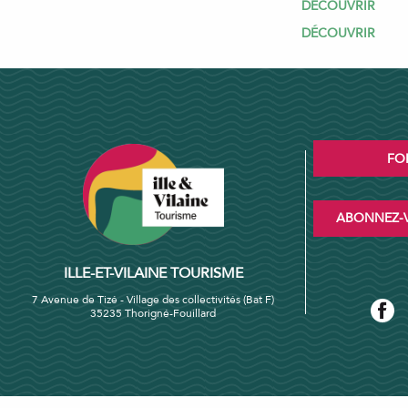
DÉCOUVRIR
DÉCOUVRIR
FO
ABONNEZ-V
ILLE-ET-VILAINE TOURISME
7 Avenue de Tizé - Village des collectivités (Bat F)
35235 Thorigné-Fouillard