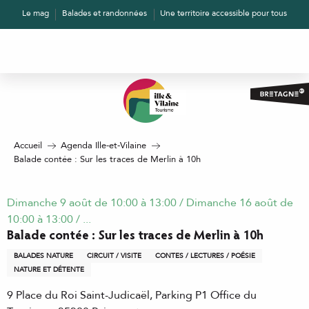
Aller
Le mag
Balades et randonnées
Une territoire accessible pour tous
au
contenu
principal
Accueil
Agenda Ille-et-Vilaine
Balade contée : Sur les traces de Merlin à 10h
Dimanche 9 août de 10:00 à 13:00 / Dimanche 16 août de
10:00 à 13:00 / ...
Balade contée : Sur les traces de Merlin à 10h
BALADES NATURE
CIRCUIT / VISITE
CONTES / LECTURES / POÉSIE
NATURE ET DÉTENTE
9 Place du Roi Saint-Judicaël, Parking P1 Office du