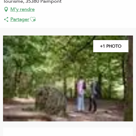
Tourisme, 35380 Paimpont
M'y rendre
Ajouter aux favoris
Partager
+1 PHOTO
Ouverture et coordonnées