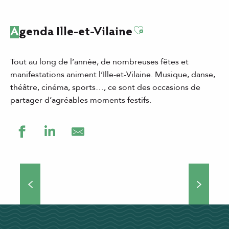
Ajouter aux favor
Agenda Ille-et-Vilaine
Tout au long de l’année, de nombreuses fêtes et
manifestations animent l’Ille-et-Vilaine. Musique, danse,
théâtre, cinéma, sports…, ce sont des occasions de
partager d’agréables moments festifs.
Grands événements
Théâtre de rue, concerts, manifestations culturelles et
sportives… Si vous choisissez de venir séjourner en Ille-
et-Vilaine, vous ne vous ennuierez pas une minute !
Nombreux...
DÉCOUVRIR