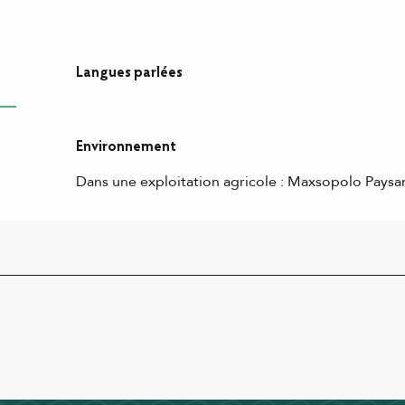
Langues parlées
Langues parlées
Environnement
Environnement
Dans une exploitation agricole :
Maxsopolo Paysa