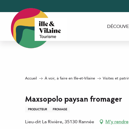
Aller
au
contenu
principal
DÉCOUVE
Accueil
À voir, à faire en Ille-et-Vilaine
Visites et patri
Maxsopolo paysan fromager
PRODUCTEUR
FROMAGE
Lieu-dit La Rivière, 35130 Rannée
M'y rendre