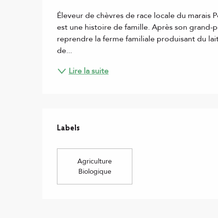
Description
Éleveur de chèvres de race locale du marais P
est une histoire de famille. Après son grand-pè
reprendre la ferme familiale produisant du lait
de...
Lire la suite
Offres de prestations
Labels
Labels
Agriculture
Biologique