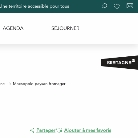
Une territoire accessible pour tous
Recherche
Voir les fav
AGENDA
SÉJOURNER
ine
Maxsopolo paysan fromager
Ajouter aux favoris
Partager
Ajouter à mes favoris