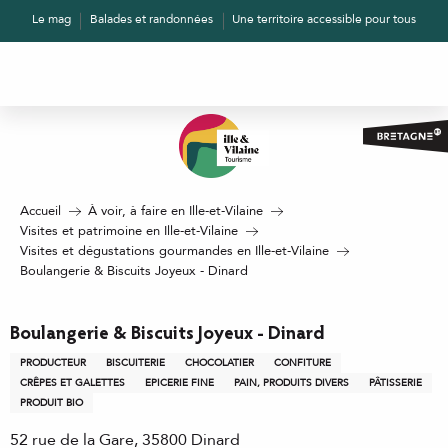
Aller
Le mag
Balades et randonnées
Une territoire accessible pour tous
au
contenu
principal
Accueil
À voir, à faire en Ille-et-Vilaine
Visites et patrimoine en Ille-et-Vilaine
Visites et dégustations gourmandes en Ille-et-Vilaine
Boulangerie & Biscuits Joyeux - Dinard
Boulangerie & Biscuits Joyeux - Dinard
PRODUCTEUR
BISCUITERIE
CHOCOLATIER
CONFITURE
CRÊPES ET GALETTES
EPICERIE FINE
PAIN, PRODUITS DIVERS
PÂTISSERIE
PRODUIT BIO
52 rue de la Gare, 35800 Dinard