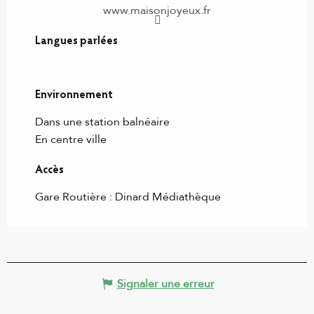
www.maisonjoyeux.fr
Langues parlées
Langues parlées
Environnement
Environnement
Dans une station balnéaire
En centre ville
Accès
Accès
Gare Routière : Dinard Médiathèque
Signaler une erreur