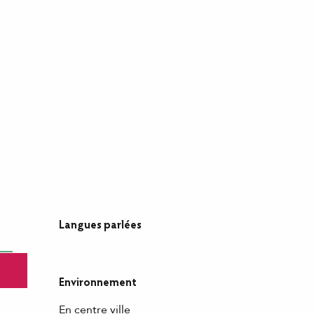
Langues parlées
Langues parlées
Environnement
Environnement
En centre ville