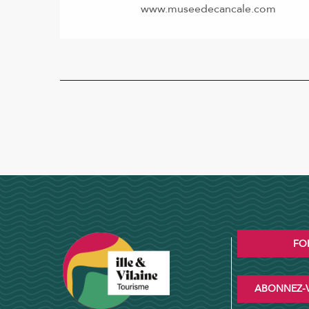
www.museedecancale.com
FO
ABONNEZ-V